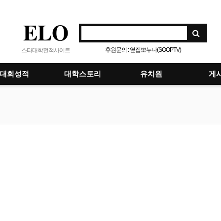
ELO
후원문의 : 옆집뽀누나(SOOPTV)
스타대학전적사이트
대회성적
대학스토리
유치원
게