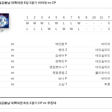
9 철감봉남 대학대전 8강 3경기 아마대 vs CP
1
2
3
4
5
6
7
8
9
10
11
T
W
W
W
L
W
L
L
W
-
-
-
5
L
L
L
W
L
W
W
L
-
-
-
3
CP
vs
박단원 P
버미어
vs
벤츠 Z
네오실피드
vs
김세아 P
네오실피드
vs
권혁진 P
네오실피드
vs
옆집뽀누나 T
네오실피드
vs
콧등콧등 Z
폴리포이드
vs
보나 P
버미어
vs
소심 T
투혼
1 철감봉남 대학대전 B조 2경기 CP vs 무친대