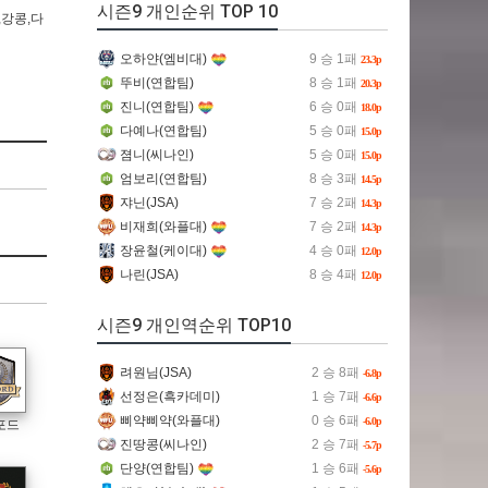
시즌9 개인순위 TOP 10
,강콩,다
오하얀(엠비대)
9 승 1패
23.3p
뚜비(연합팀)
8 승 1패
20.3p
진니(연합팀)
6 승 0패
18.0p
다예나(연합팀)
5 승 0패
15.0p
졈니(씨나인)
5 승 0패
15.0p
엄보리(연합팀)
8 승 3패
14.5p
쟈닌(JSA)
7 승 2패
14.3p
비재희(와플대)
7 승 2패
14.3p
장윤철(케이대)
4 승 0패
12.0p
나린(JSA)
8 승 4패
12.0p
시즌9 개인역순위 TOP10
려원님(JSA)
2 승 8패
-6.8p
선정은(흑카데미)
1 승 7패
-6.6p
삐약삐약(와플대)
0 승 6패
-6.0p
포드
진땅콩(씨나인)
2 승 7패
-5.7p
단양(연합팀)
1 승 6패
-5.6p