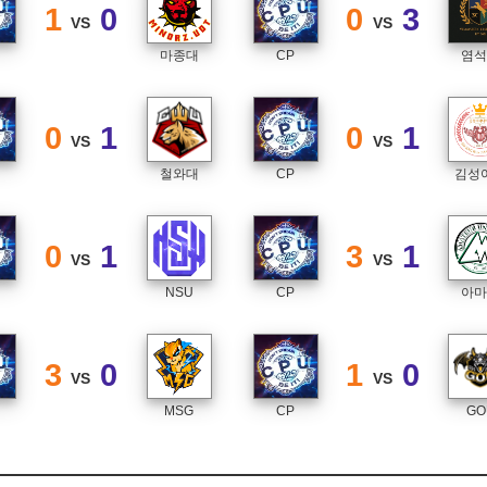
1
0
0
3
VS
VS
마종대
CP
염
0
1
0
1
VS
VS
철와대
CP
김성
0
1
3
1
VS
VS
NSU
CP
아
3
0
1
0
VS
VS
MSG
CP
GO