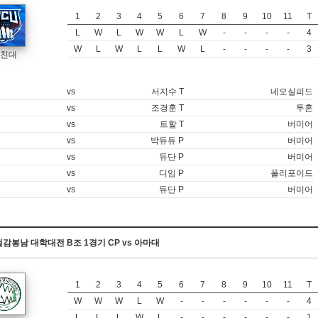
1
2
3
4
5
6
7
8
9
10
11
T
L
W
L
W
W
L
W
-
-
-
-
4
W
L
W
L
L
W
L
-
-
-
-
3
친대
vs
서지수 T
네오실피드
vs
조경훈 T
투혼
vs
트할 T
버미어
vs
박듀듀 P
버미어
vs
듀단 P
버미어
vs
디임 P
폴리포이드
vs
듀단 P
버미어
0 철감봉남 대학대전 B조 1경기 CP vs 아마대
1
2
3
4
5
6
7
8
9
10
11
T
W
W
W
L
W
-
-
-
-
-
-
4
L
L
L
W
L
-
-
-
-
-
-
1