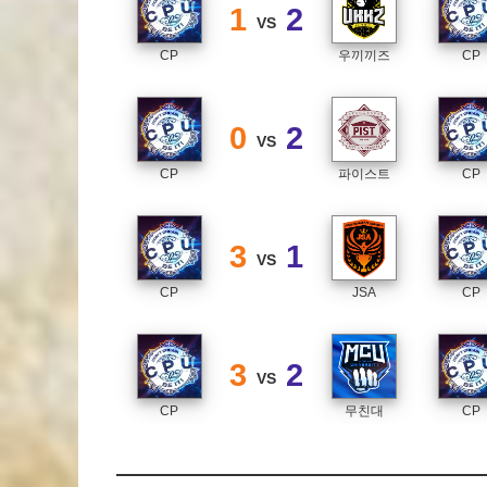
1
2
VS
CP
우끼끼즈
CP
0
2
VS
CP
파이스트
CP
3
1
VS
CP
JSA
CP
3
2
VS
CP
무친대
CP