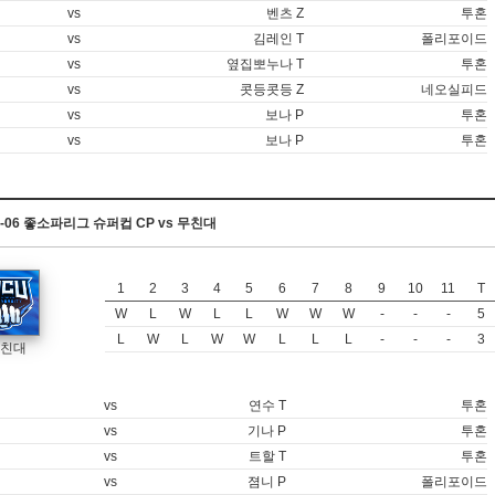
vs
벤츠 Z
투혼
vs
김레인 T
폴리포이드
vs
옆집뽀누나 T
투혼
vs
콧등콧등 Z
네오실피드
vs
보나 P
투혼
vs
보나 P
투혼
10-06 좋소파리그 슈퍼컵 CP vs 무친대
1
2
3
4
5
6
7
8
9
10
11
T
W
L
W
L
L
W
W
W
-
-
-
5
L
W
L
W
W
L
L
L
-
-
-
3
친대
vs
연수 T
투혼
vs
기나 P
투혼
vs
트할 T
투혼
vs
졈니 P
폴리포이드