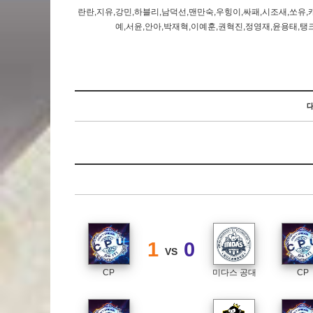
란란,지유,강민,하블리,남덕선,맨만숙,우힝이,싸패,시조새,쏘유,
예,서윤,안아,박재혁,이예훈,권혁진,정영재,윤용태,탱
대
1
0
VS
CP
미다스 공대
CP