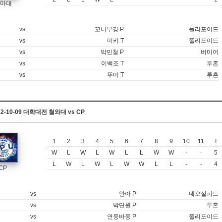
마대
vs
꼬니부깅 P
폴리포이드
vs
미키 T
폴리포이드
vs
박민철 P
버미어
vs
이백조 T
투혼
vs
뚜미 T
투혼
22-10-09 대학대전 철와대 vs CP
1
2
3
4
5
6
7
8
9
10
11
T
W
L
W
L
W
L
L
W
W
-
-
5
L
W
L
W
L
W
W
L
L
-
-
4
CP
vs
안아 P
네오실피드
vs
박단원 P
투혼
vs
연둥바둥 P
폴리포이드