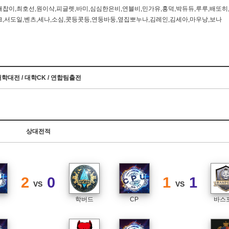
캐찹이,최호선,원이삭,피글렛,바미,심심한은비,연블비,민가유,홍덕,박듀듀,루루,배또히
크,서도일,벤츠,세나,소심,콧등콧등,연둥바둥,옆집뽀누나,김레인,김세아,마우낭,보나
학대전 / 대학CK / 연합팀출전
상대전적
2
0
1
1
VS
VS
학버드
CP
바스