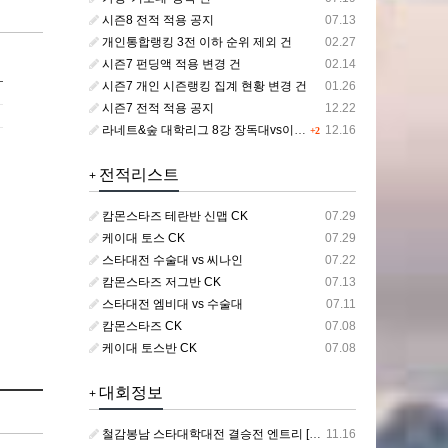
시즌8 전적 적용 공지
07.13
개인통합랭킹 3전 이하 순위 제외 건
02.27
시즌7 펀딩액 적용 변경 건
02.14
시즌7 개인 시즌랭킹 집계 현황 변경 건
01.26
시즌7 전적 적용 공지
12.22
라네트&숲 대학리그 8강 장독대vs이노대 개인경기 기록 삭제 건
12.16
+2
전적리스트
+
캄몬스타즈 테란반 신맵 CK
07.29
케이대 토스 CK
07.29
스타대전 수술대 vs 씨나인
07.22
캄몬스타즈 저그반 CK
07.13
스타대전 엠비대 vs 수술대
07.11
캄몬스타즈 CK
07.08
케이대 토스반 CK
07.08
대회정보
+
철감봉남 스타대학대전 결승전 엔트리 [바스포드 VS 캄성여대]
11.16