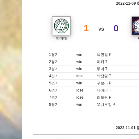
2022-11-0
1
0
VS
아마대
1경기
win
박민철 P
2경기
win
미키 T
3경기
win
뚜미 T
4경기
lose
박정일 T
5경기
win
구보라 P
6경기
lose
나예리 T
7경기
lose
최도랑 P
8경기
win
꼬니부깅 P
2022-11-0