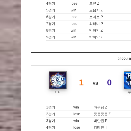
4경기
lose
오뀨 Z
5경기
win
도읍지 Z
6경기
lose
토마토 P
7경기
lose
최하니 P
8경기
win
박하악 Z
9경기
win
박하악 Z
2022-
1
0
VS
CP
무
1경기
win
마우낭 Z
2경기
lose
콧등콧등 Z
3경기
win
박단원 P
4경기
lose
김레인 T