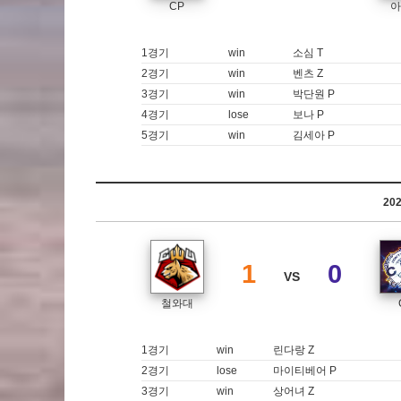
CP
아
1경기
win
소심 T
2경기
win
벤츠 Z
3경기
win
박단원 P
4경기
lose
보나 P
5경기
win
김세아 P
20
1
0
VS
철와대
1경기
win
린다랑 Z
2경기
lose
마이티베어 P
3경기
win
상어녀 Z