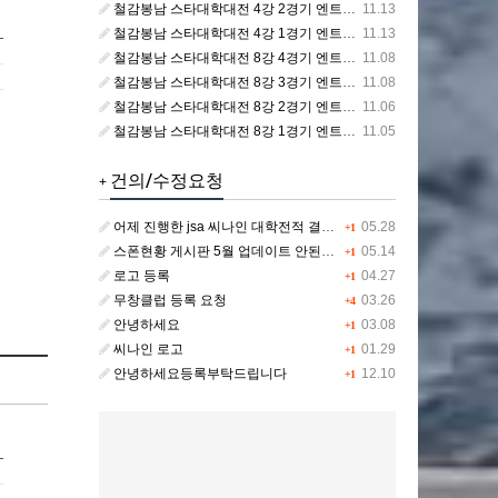
철감봉남 스타대학대전 4강 2경기 엔트리 [아마대 VS 캄성여대]
11.13
철감봉남 스타대학대전 4강 1경기 엔트리 [바스포드 VS 츠나대]
11.13
철감봉남 스타대학대전 8강 4경기 엔트리 [캄성여대 VS MSG]
11.08
철감봉남 스타대학대전 8강 3경기 엔트리 [CP VS 아마대]
11.08
철감봉남 스타대학대전 8강 2경기 엔트리 [츠나대 VS NSU]
11.06
철감봉남 스타대학대전 8강 1경기 엔트리 [우끼끼즈 VS 바스포드]
11.05
건의/수정요청
+
어제 진행한 jsa 씨나인 대학전적 결과에 따른 개인통합랭킹 전적이 갱신이 안됩니다.
05.28
+1
스폰현황 게시판 5월 업데이트 안된거같습니다
05.14
+1
로고 등록
04.27
+1
무창클럽 등록 요청
03.26
+4
안녕하세요
03.08
+1
씨나인 로고
01.29
+1
안녕하세요등록부탁드립니다
12.10
+1