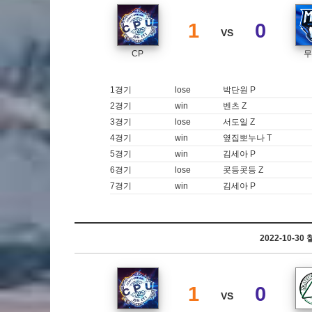
1
0
VS
CP
무
1경기
lose
박단원 P
2경기
win
벤츠 Z
3경기
lose
서도일 Z
4경기
win
옆집뽀누나 T
5경기
win
김세아 P
6경기
lose
콧등콧등 Z
7경기
win
김세아 P
2022-10-3
1
0
VS