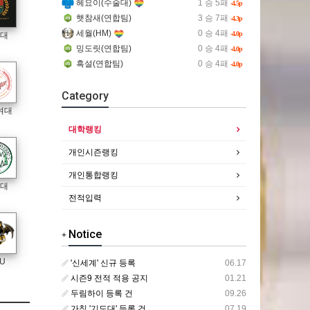
헤요이(수술대)
1 승 5패
-4.5p
햇참새(연합팀)
3 승 7패
-4.3p
세월(HM)
0 승 4패
-4.0p
석대
밍도릿(연합팀)
0 승 4패
-4.0p
흑설(연합팀)
0 승 4패
-4.0p
Category
여대
대학랭킹
개인시즌랭킹
개인통합랭킹
마대
전적입력
Notice
+
U
'신세계' 신규 등록
06.17
시즌9 전적 적용 공지
01.21
두림하이 등록 건
09.26
가칭 '기도대' 등록 건
07.19