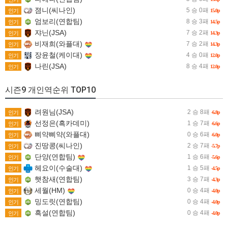
졈니(씨나인)
5 승 0패
인기
15.0p
엄보리(연합팀)
8 승 3패
인기
14.5p
쟈닌(JSA)
7 승 2패
인기
14.3p
비재희(와플대)
7 승 2패
인기
14.3p
장윤철(케이대)
4 승 0패
인기
12.0p
나린(JSA)
8 승 4패
인기
12.0p
시즌9 개인역순위 TOP10
려원님(JSA)
2 승 8패
인기
-6.8p
선정은(흑카데미)
1 승 7패
인기
-6.6p
삐약삐약(와플대)
0 승 6패
인기
-6.0p
진땅콩(씨나인)
2 승 7패
인기
-5.7p
단양(연합팀)
1 승 6패
인기
-5.6p
헤요이(수술대)
1 승 5패
인기
-4.5p
햇참새(연합팀)
3 승 7패
인기
-4.3p
세월(HM)
0 승 4패
인기
-4.0p
밍도릿(연합팀)
0 승 4패
인기
-4.0p
흑설(연합팀)
0 승 4패
인기
-4.0p