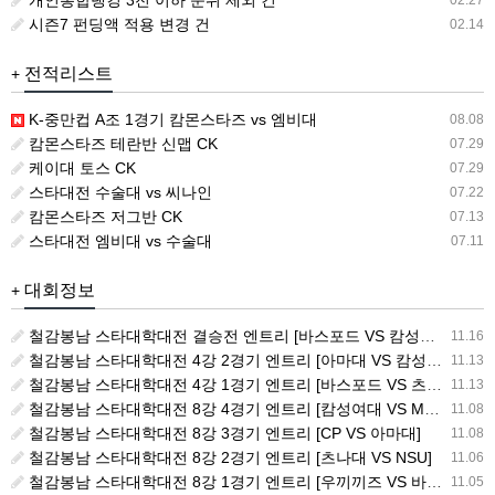
개인통합랭킹 3전 이하 순위 제외 건
02.27
시즌7 펀딩액 적용 변경 건
02.14
전적리스트
+
K-중만컵 A조 1경기 캄몬스타즈 vs 엠비대
08.08
캄몬스타즈 테란반 신맵 CK
07.29
케이대 토스 CK
07.29
스타대전 수술대 vs 씨나인
07.22
캄몬스타즈 저그반 CK
07.13
스타대전 엠비대 vs 수술대
07.11
대회정보
+
철감봉남 스타대학대전 결승전 엔트리 [바스포드 VS 캄성여대]
11.16
철감봉남 스타대학대전 4강 2경기 엔트리 [아마대 VS 캄성여대]
11.13
철감봉남 스타대학대전 4강 1경기 엔트리 [바스포드 VS 츠나대]
11.13
철감봉남 스타대학대전 8강 4경기 엔트리 [캄성여대 VS MSG]
11.08
철감봉남 스타대학대전 8강 3경기 엔트리 [CP VS 아마대]
11.08
철감봉남 스타대학대전 8강 2경기 엔트리 [츠나대 VS NSU]
11.06
철감봉남 스타대학대전 8강 1경기 엔트리 [우끼끼즈 VS 바스포드]
11.05