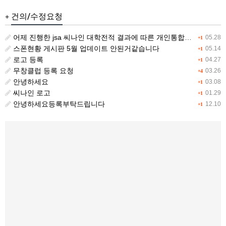
건의/수정요청
+
어제 진행한 jsa 씨나인 대학전적 결과에 따른 개인통합랭킹 전적이 갱신이 안됩니다.
05.28
+1
스폰현황 게시판 5월 업데이트 안된거같습니다
05.14
+1
로고 등록
04.27
+1
무창클럽 등록 요청
03.26
+4
안녕하세요
03.08
+1
씨나인 로고
01.29
+1
안녕하세요등록부탁드립니다
12.10
+1