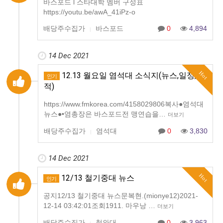
바스포드 l 스타대학 멤버 구성표
https://youtu.be/awA_41iPz-o
배당주수집가
바스포드
0
4,894
|
14 Dec 2021
Hot
12.13 월요일 염석대 소식지(뉴스,일정,전
인기
적)
https://www.fmkorea.com/4158029806복사●염석대
뉴스●•염총장은 바스포드전 맹연습을…
더보기
배당주수집가
염석대
0
3,830
|
14 Dec 2021
Hot
12/13 철기중대 뉴스
인기
공지12/13 철기중대 뉴스문복현.(mionye12)2021-
12-14 03:42:01조회1911. 마우낭 …
더보기
배당주수집가
철와대
0
3,963