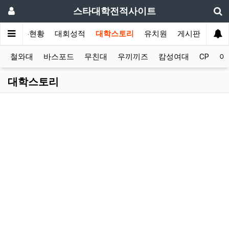
스타대학전적사이트
학
스폰현황
대회성적
대학스토리
유치원
게시판
후원
철와대
바스포드
무친대
우끼끼즈
캄성여대
CP
아
대학스토리