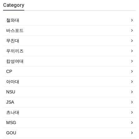
Category
철와대
바스포드
무친대
우끼끼즈
캄성여대
CP
아마대
NSU
JSA
츠나대
MSG
GOU