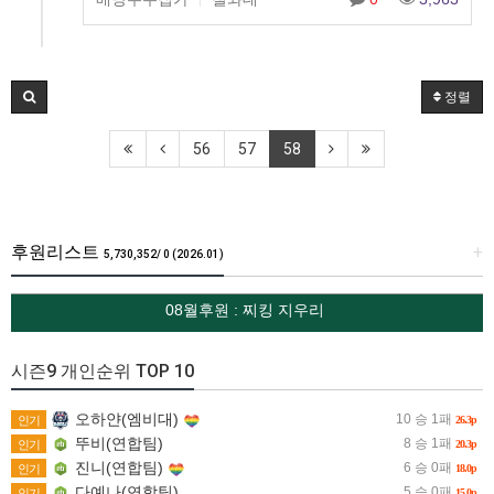
|
정렬
56
57
58
후원리스트
+
5,730,352/ 0 (2026.01)
08월후원 : 찌킹 지우리
시즌9 개인순위 TOP 10
오하얀(엠비대)
10 승 1패
인기
26.3p
뚜비(연합팀)
8 승 1패
인기
20.3p
진니(연합팀)
6 승 0패
인기
18.0p
다예나(연합팀)
5 승 0패
인기
15.0p