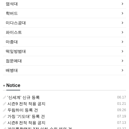
염석대
학버드
미다스공대
파이스트
마종대
떡잎방범대
점문예대
배병대
Notice
+
'신세계' 신규 등록
06.17
시즌9 전적 적용 공지
01.21
두림하이 등록 건
09.26
가칭 '기도대' 등록 건
07.19
시즌8 전적 적용 공지
07.13