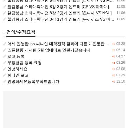
철감봉남 스타대학대전 8강 4경기 엔트리 [캄성여대 VS MSG]
11.08
철감봉남 스타대학대전 8강 3경기 엔트리 [CP VS 아마대]
11.08
철감봉남 스타대학대전 8강 2경기 엔트리 [츠나대 VS NSU]
11.06
철감봉남 스타대학대전 8강 1경기 엔트리 [우끼끼즈 VS 바스포드]
11.05
건의/수정요청
+
어제 진행한 jsa 씨나인 대학전적 결과에 따른 개인통합랭킹 전적이 갱신이 안됩니다.
05.28
+1
스폰현황 게시판 5월 업데이트 안된거같습니다
05.14
+1
로고 등록
04.27
+1
무창클럽 등록 요청
03.26
+4
안녕하세요
03.08
+1
씨나인 로고
01.29
+1
안녕하세요등록부탁드립니다
12.10
+1