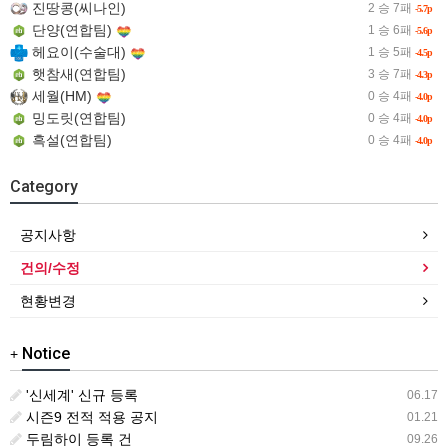
진땅콩(씨나인)
2 승 7패
-5.7p
단양(연합팀)
1 승 6패
-5.6p
헤요이(수술대)
1 승 5패
-4.5p
햇참새(연합팀)
3 승 7패
-4.3p
세월(HM)
0 승 4패
-4.0p
밍도릿(연합팀)
0 승 4패
-4.0p
흑설(연합팀)
0 승 4패
-4.0p
Category
공지사항
건의/수정
현황변경
Notice
+
'신세계' 신규 등록
06.17
시즌9 전적 적용 공지
01.21
두림하이 등록 건
09.26