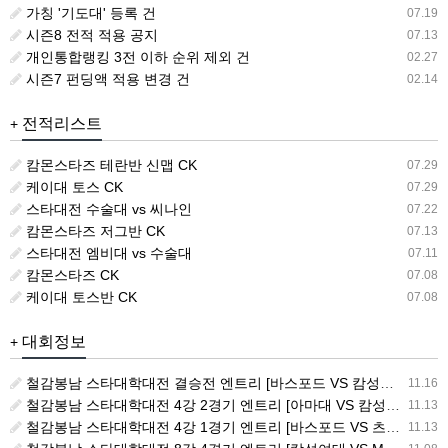
가칭 '기도대' 등록 건
07.19
시즌8 전적 적용 공지
07.13
개인통합랭킹 3전 이하 순위 제외 건
02.27
시즌7 펀딩액 적용 변경 건
02.14
전적리스트
+
캄몬스타즈 테란반 신맵 CK
07.29
케이대 토스 CK
07.29
스타대전 수술대 vs 씨나인
07.22
캄몬스타즈 저그반 CK
07.13
스타대전 엠비대 vs 수술대
07.11
캄몬스타즈 CK
07.08
케이대 토스반 CK
07.08
대회정보
+
철감봉남 스타대학대전 결승전 엔트리 [바스포드 VS 캄성여대]
11.16
철감봉남 스타대학대전 4강 2경기 엔트리 [아마대 VS 캄성여대]
11.13
철감봉남 스타대학대전 4강 1경기 엔트리 [바스포드 VS 츠나대]
11.13