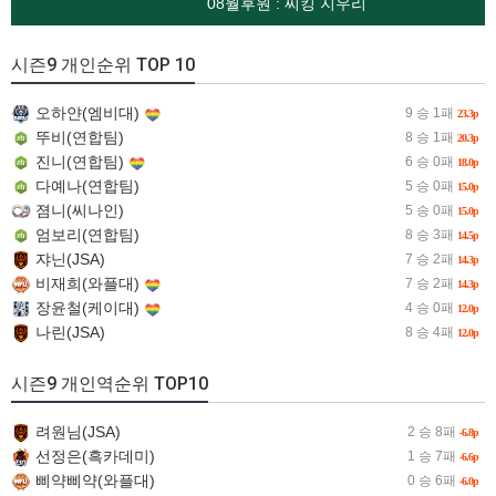
08월후원 : 찌킹 지우리
시즌9 개인순위 TOP 10
오하얀(엠비대)
9 승 1패
23.3p
뚜비(연합팀)
8 승 1패
20.3p
진니(연합팀)
6 승 0패
18.0p
다예나(연합팀)
5 승 0패
15.0p
졈니(씨나인)
5 승 0패
15.0p
엄보리(연합팀)
8 승 3패
14.5p
쟈닌(JSA)
7 승 2패
14.3p
비재희(와플대)
7 승 2패
14.3p
장윤철(케이대)
4 승 0패
12.0p
나린(JSA)
8 승 4패
12.0p
시즌9 개인역순위 TOP10
려원님(JSA)
2 승 8패
-6.8p
선정은(흑카데미)
1 승 7패
-6.6p
삐약삐약(와플대)
0 승 6패
-6.0p